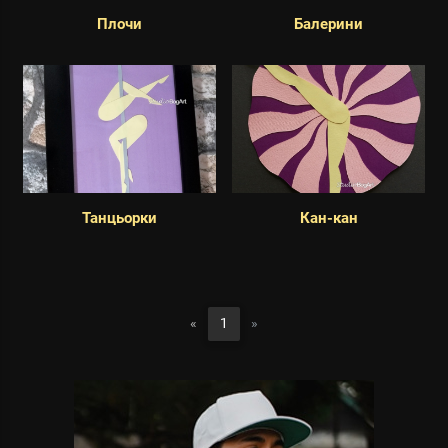
Плочи
Балерини
Танцьорки
Кан-кан
«
1
»