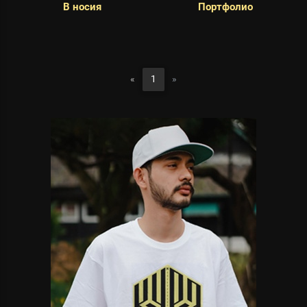
В носия
Портфолио
«
1
»