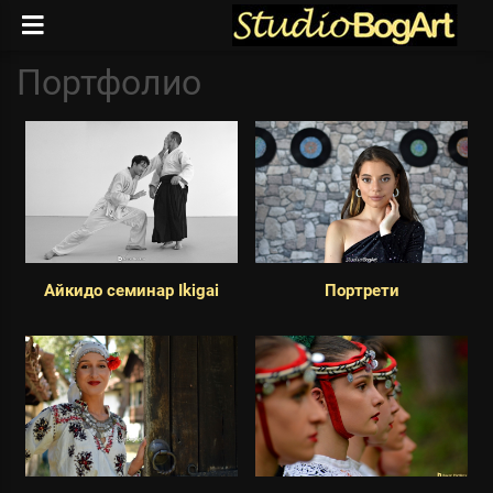
Портфолио
Айкидо семинар Ikigai
Портрети